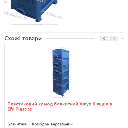
Схожі товари
Пластиковий комод блакитний Ажур 6 ящиків
Efe Plastics
..
.
Блакитний
Комод універсальний