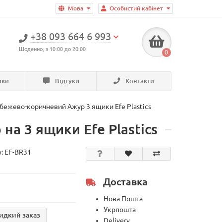
Мова
Особистий кабінет
+38 093 664 6 993
Щоденно, з 10:00 до 20:00
0
ики
Відгуки
Контакти
бежево-коричневий Ажур 3 ящики Efe Plastics
а 3 ящики Efe Plastics
у:
EF-BR31
Доставка
Нова Пошта
Укрпошта
идкий заказ
Delivery