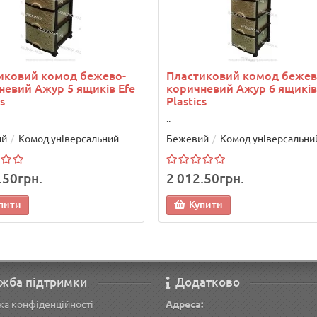
иковий комод бежево-
Пластиковий комод бежев
невий Ажур 5 ящиків Efe
коричневий Ажур 6 ящиків
s
Plastics
..
ий
Комод універсальний
Бежевий
Комод універсальни
.50грн.
2 012.50грн.
пити
Купити
жба підтримки
Додатково
ка конфіденційності
Адреса: