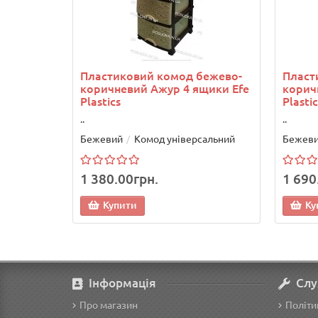
Пластиковий комод бежево-
Пласт
коричневий Ажур 4 ящики Efe
корич
Plastics
Plastic
..
..
Бежевий
Комод універсальний
Бежев
1 380.00грн.
1 690
Купити
Ку
Інформація
Слу
Про магазин
Політи