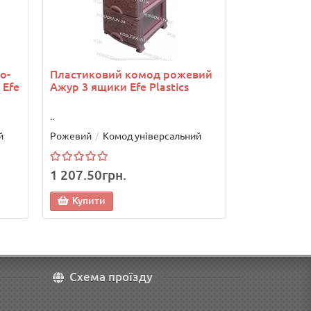
Рожевий
Ко
1 380.00г
о-
Пластиковий комод рожевий
Купити
 Efe
Ажур 3 ящики Efe Plastics
..
й
Рожевий
Комод універсальний
1 207.50грн.
Купити
Схема проїзду