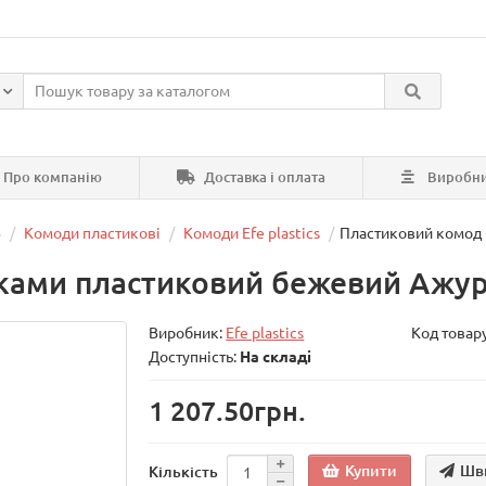
Про компанію
Доставка і оплата
Виробн
В
Комоди пластикові
Комоди Efe plastics
Пластиковий комод 
ами пластиковий бежевий Ажур н
Виробник:
Efe plastics
Код товар
Доступність:
На складі
1 207.50грн.
Купити
Шв
Кількість