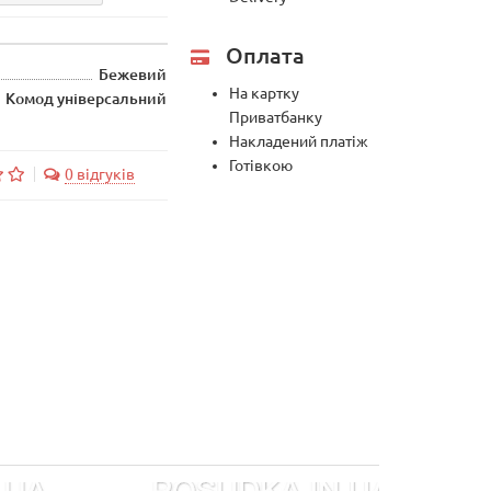
Оплата
Бежевий
На картку
Комод універсальний
Приватбанку
Накладений платіж
Готівкою
0 відгуків