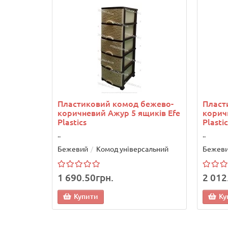
Пластиковий комод бежево-
Пласт
коричневий Ажур 5 ящиків Efe
корич
Plastics
Plastic
..
..
Бежевий
Комод універсальний
Бежев
1 690.50грн.
2 012
Купити
Ку