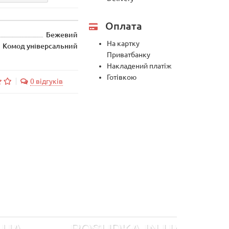
Оплата
Бежевий
На картку
Комод універсальний
Приватбанку
Накладений платіж
Готівкою
0 відгуків