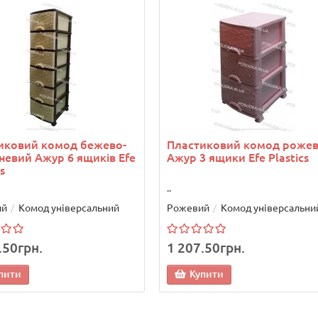
иковий комод бежево-
Пластиковий комод роже
невий Ажур 6 ящиків Efe
Ажур 3 ящики Efe Plastics
s
..
ий
Комод універсальний
Рожевий
Комод універсальни
.50грн.
1 207.50грн.
пити
Купити