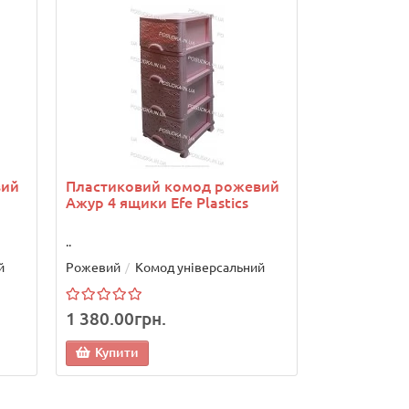
Пластиков
Ажур 5 ящик
..
Рожевий
Ко
1 771.00г
вий
Пластиковий комод рожевий
Купити
Ажур 4 ящики Efe Plastics
..
й
Рожевий
Комод універсальний
1 380.00грн.
Купити