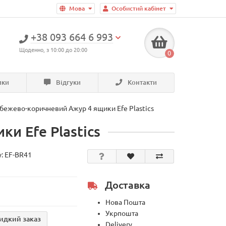
Мова
Особистий кабінет
+38 093 664 6 993
Щоденно, з 10:00 до 20:00
0
ики
Відгуки
Контакти
бежево-коричневий Ажур 4 ящики Efe Plastics
и Efe Plastics
у:
EF-BR41
Доставка
Нова Пошта
Укрпошта
идкий заказ
Delivery