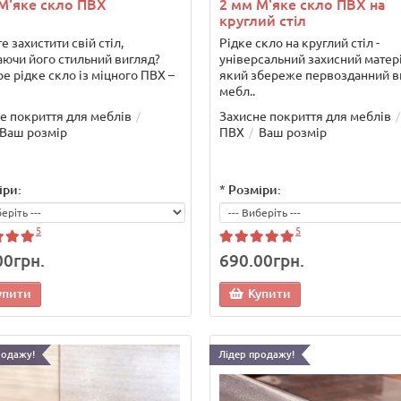
М'яке скло ПВХ
2 мм М'яке скло ПВХ на
круглий стіл
е захистити свій стіл,
Рідке скло на круглий стіл -
аючи його стильний вигляд?
універсальний захисний матері
е рідке скло із міцного ПВХ –
який збереже первозданний в
мебл..
е покриття для меблів
Захисне покриття для меблів
Ваш розмір
ПВХ
Ваш розмір
іри:
*
Розміри:
5
5
00грн.
690.00грн.
упити
Купити
родажу!
Лідер продажу!