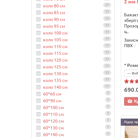
2 мм 
21
коло 80 см
17
коло 85 см
Бажаєт
17
коло 90 см
зберіг
Прозор
17
коло 95 см
ц..
17
коло 100 см
17
коло 105 см
Захисн
ПВХ
17
коло 110 см
17
коло 115 см
17
коло 120 см
*
Розм
17
коло 125 см
15
коло 130 см
17
коло 135 см
17
коло 140 см
690.
7
60*60 см
7
60*90 см
К
7
60*100 см
7
60*110 см
7
60*120 см
Лідер п
7
60*130 см
7
60*140 см