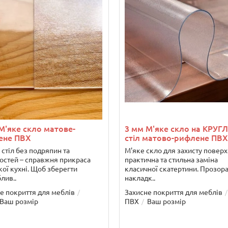
М'яке скло матове-
3 мм М'яке скло на КРУГ
ене ПВХ
стіл матово-рифлене ПВХ
 стіл без подряпин та
М'яке скло для захисту поверх
остей – справжня прикраса
практична та стильна заміна
кої кухні. Щоб зберегти
класичної скатертини. Прозор
лив..
накладк..
е покриття для меблів
Захисне покриття для меблів
Ваш розмір
ПВХ
Ваш розмір