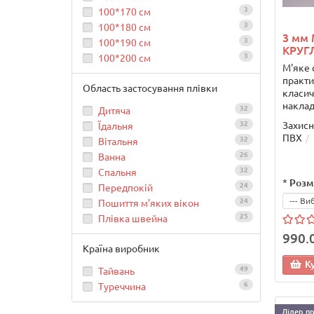
3
100*170 см
3
100*180 см
3 мм 
3
100*190 см
КРУГЛ
3
100*200 см
М'яке 
практи
Область застосування плівки
класич
наклад
32
Дитяча
Захисн
32
Їдальня
ПВХ
32
Вітальня
26
Ванна
32
Спальня
*
Розм
24
Передпокій
24
Пошиття м'яких вікон
25
Плівка швейна
990.
Країна виробник
К
49
Тайвань
6
Туреччина
Лідер п