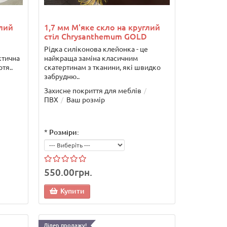
глий
1,7 мм М'яке скло на круглий
стіл Chrysanthemum GOLD
Рідка силіконова клейонка - це
ктична
найкраща заміна класичним
тя..
скатертинам з тканини, які швидко
забрудню..
Захисне покриття для меблів
ПВХ
Ваш розмір
*
Розміри:
550.00грн.
Купити
Лідер продажу!