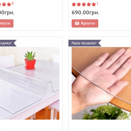
8
1
00грн.
690.00грн.
упити
Купити
родажу!
Лідер продажу!