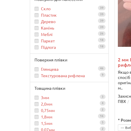
39
Скло
39
Пластик
39
Дерево
39
Камінь
26
Меблі
18
Паркет
18
Підлога
2 мм 
Поверхня плівки
рифл
46
Глянцева
Якщо в
9
Текстурована рифлена
спосіб
оригін
м..
Товщина плівки
Захисн
3
3мм
ПВХ
4
2,0мм
2
0,75мм
16
1,8мм
*
Розм
5
1,5мм
2
0,07мм