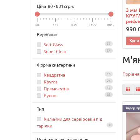
Ціна
80
-
8812
грн.
3 мм 
КРУГЛ
рифл
80
147
835
3199
8812
990.
Виробник
Купи
55
Soft Glass
24
Super Clear
М'як
Форма скатертини
Порівнян
14
Квадратна
26
Кругла
13
Прямокутна
23
Рулон
Лідер п
Тип
Килимки для сервіровки під
8
тарілки
Поверхня для нанесення