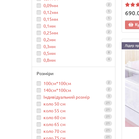
2
0,09мм
1
690.
0,12мм
1
0,15мм
К
1
0,1мм
2
0,25мм
2
0,2мм
2
Лідер п
0,3мм
8
0,5мм
4
0,8мм
Розміри
2
100см*100см
2
140см*100см
3
Індивідуальний розмір
21
коло 50 см
21
коло 55 см
21
коло 60 см
21
коло 65 см
21
коло 70 см
21
коло 75 см