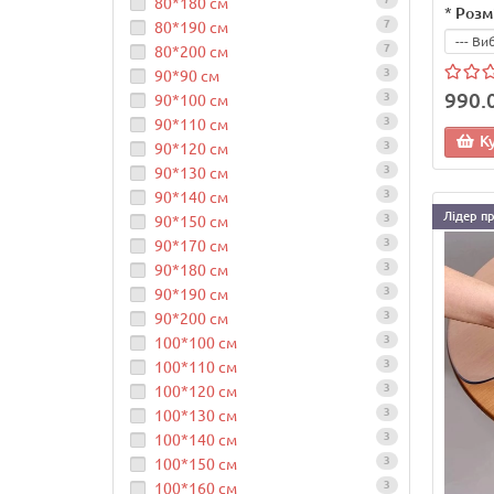
80*180 см
*
Розм
7
80*190 см
7
80*200 см
3
90*90 см
990.
3
90*100 см
3
90*110 см
К
3
90*120 см
3
90*130 см
3
90*140 см
Лідер п
3
90*150 см
3
90*170 см
3
90*180 см
3
90*190 см
3
90*200 см
3
100*100 см
3
100*110 см
3
100*120 см
3
100*130 см
3
100*140 см
3
100*150 см
3
100*160 см