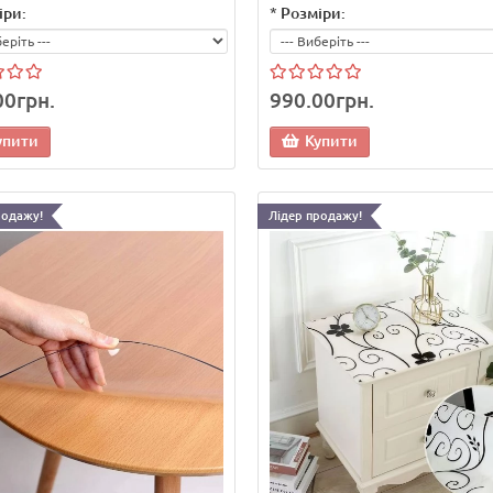
іри:
*
Розміри:
00грн.
990.00грн.
упити
Купити
родажу!
Лідер продажу!