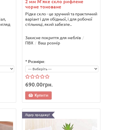
2 мм М'яке скло рифлене
чорне тоноване
Рідке скло - це зручний та практичний
ал,
варіант і для обідньої, і для робочої
игляд
стільниці, який забезпе..
Захисне покриття для меблів
ПВХ
Ваш розмір
*
Розміри:
690.00грн.
Купити
Лідер продажу!