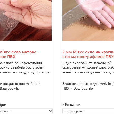
М'яке скло матове-
2 мм М'яке скло на кругл
ене ПВХ
стіл матово-рифлене ПВХ
ам потрібен ефективний
Рідке скло замість класичної
 захисту меблів без втрати
скатертини – чудовий спосіб з
ального вигляду, тоді прозоре
зовнішній вигляд вашого кругл
е покриття для меблів
Захисне покриття для меблів
Ваш розмір
ПВХ
Ваш розмір
іри:
*
Розміри: