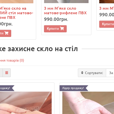
М'яке скло на
3 мм М'яке скло
3 мм М
ИЙ стіл матово-
матове-рифлене ПВХ
990.00
ене ПВХ
990.00грн.
00грн.
Купит
Купити
ти
е захисне скло на стіл
ня товарів (0)
Сортувати:
родажу!
Лідер продажу!