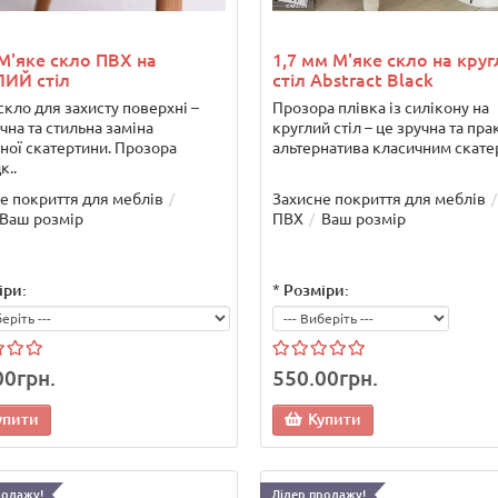
М'яке скло ПВХ на
1,7 мм М'яке скло на кру
ИЙ стіл
стіл Abstract Black
скло для захисту поверхні –
Прозора плівка із силікону на
чна та стильна заміна
круглий стіл – це зручна та пра
ної скатертини. Прозора
альтернатива класичним скатер
к..
е покриття для меблів
Захисне покриття для меблів
Ваш розмір
ПВХ
Ваш розмір
іри:
*
Розміри:
00грн.
550.00грн.
упити
Купити
родажу!
Лідер продажу!