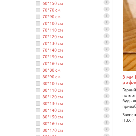
7
60*150 см
7
70*70 см
7
70*90 см
7
70*100 см
7
70*110 см
7
70*120 см
7
70*130 см
7
70*140 см
7
70*150 см
7
70*160 см
7
80*80 см
7
3 мм 
80*90 см
рифл
7
80*100 см
7
Гарний
80*110 см
потерт
7
80*120 см
будь-я
7
80*130 см
приваб
7
80*140 см
Захисн
7
80*150 см
ПВХ
7
80*160 см
7
80*170 см
7