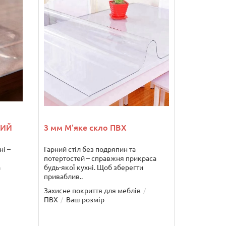
ЛИЙ
3 мм М'яке скло ПВХ
ні –
Гарний стіл без подряпин та
потертостей – справжня прикраса
а
будь-якої кухні. Щоб зберегти
приваблив..
Захисне покриття для меблів
ПВХ
Ваш розмір