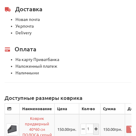
Доставка
Новая почта
Укрпочта
Delivery
Оплата
На карту Приватбанка
Наложенный платеж
Наличными
Доступные размеры коврика
Наименование
Цена
Кол-во
Сумма
Дей
Коврик
придверный
40*60 см
150.00
грн.
150.00
грн.
ПОЛОСА серый