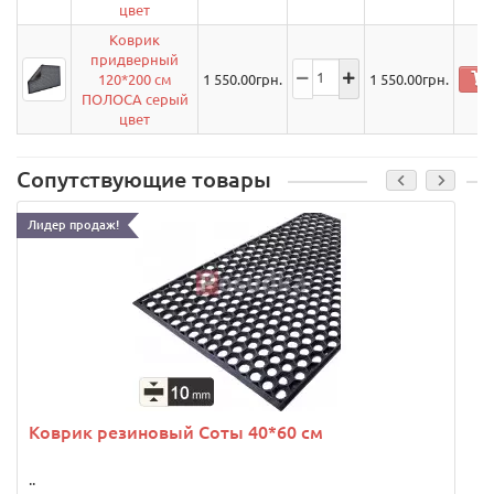
цвет
Коврик
придверный
120*200 см
1 550.00
грн.
1 550.00
грн.
ПОЛОСА серый
цвет
Сопутствующие товары
Лидер продаж!
Коврик резиновый Соты 40*60 см
..
.