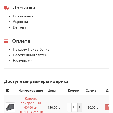
Доставка
Новая почта
Укрпочта
Delivery
Оплата
На карту Приватбанка
Наложенный платеж
Наличными
Доступные размеры коврика
Наименование
Цена
Кол-во
Сумма
Дей
Коврик
придверный
40*60 см
150.00
грн.
150.00
грн.
ПОЛОСА серый