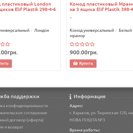
 пластиковый London
Комод пластиковый Мрам
щиков Elif Plastik 298-4-6
на 3 ящика Elif Plastik 398-
..
универсальный
Лондон
Комод универсальный
Белый
мрамор
.00грн.
900.00грн.
пить
Купить
жба поддержки
Информация
ика конфиденциальности
Адрес:
вательское соглашение
г. Харьков, ул. Тюринская 120, н
ный договор (оферта)
НОВА ПОШТА №3
ия и возврат
Время работы: