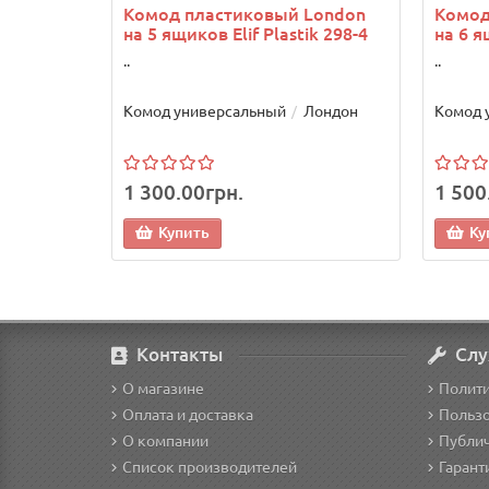
Комод пластиковый London
Комод
на 5 ящиков Elif Plastik 298-4
на 6 я
..
..
Комод универсальный
Лондон
Комод 
1 300.00грн.
1 500
Купить
Ку
Контакты
Слу
О магазине
Полит
Оплата и доставка
Пользо
О компании
Публич
Список производителей
Гарант