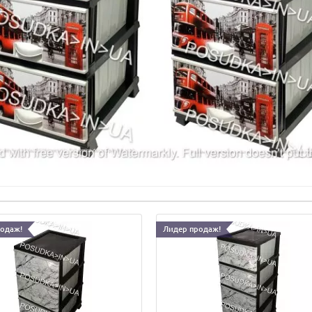
родаж!
Лидер продаж!