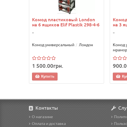
Комод пластиковый London
Комод
на 6 ящиков Elif Plastik 298-4-6
на 3 я
..
..
Комод универсальный
Лондон
Комод 
мрамо
1 500.00грн.
900.0
Купить
Ку
Контакты
Слу
О магазине
Полит
Оплата и доставка
Пользо