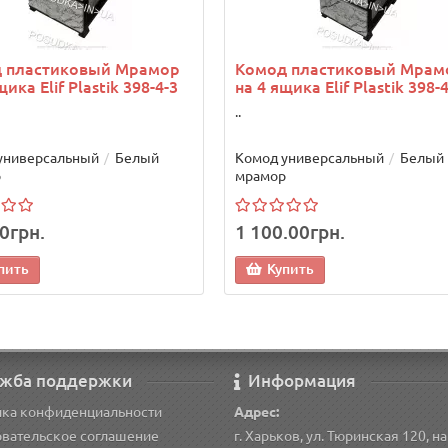
 пластиковый Мрамор
Комод пластиковый Мрам
щика Elif Plastik 398-4-3
на 4 ящика Elif Plastik 398-
..
универсальный
Белый
Комод универсальный
Белый
р
мрамор
0грн.
1 100.00грн.
пить
Купить
жба поддержки
Информация
ика конфиденциальности
Адрес:
вательское соглашение
г. Харьков, ул. Тюринская 120, н