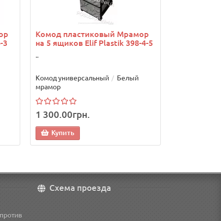
1 500.00г
ор
Комод пластиковый Мрамор
4-3
на 5 ящиков Elif Plastik 398-4-5
Купить
..
Комод универсальный
Белый
мрамор
1 300.00грн.
Купить
Схема проезда
апротив