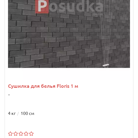
Сушилка для белья Floris 1 м
..
4 кг
100 см