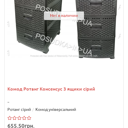
Нет в наличии
Комод Ротанг Консенсус 3 ящики сірий
..
Ротанг сірий
Комод універсальний
655.50грн.