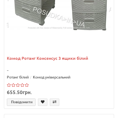
Комод Ротанг Консенсус 3 ящики білий
..
Ротанг білий
Комод універсальний
655.50грн.
Повідомити