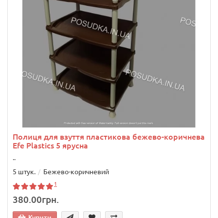
Полиця для взуття пластикова бежево-коричнева
Efe Plastics 5 ярусна
..
5 штук.
Бежево-коричневий
1
380.00грн.
Купити