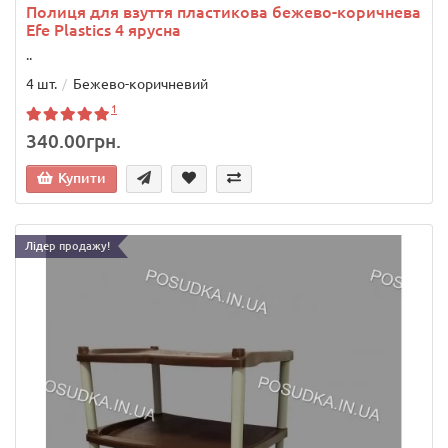
Полиця для взуття пластикова бежево-коричнева
Efe Plastics 4 ярусна
..
4 шт.
Бежево-коричневий
1
340.00грн.
Купити
Лідер продажу!