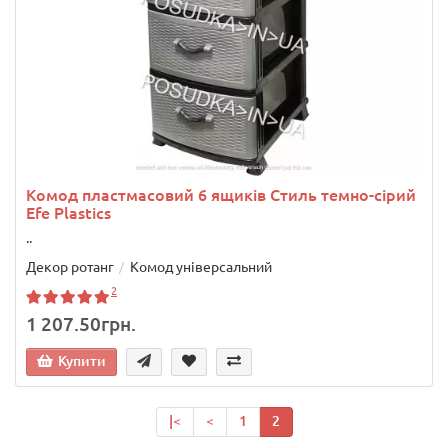
Комод пластмасовий 6 ящиків Стиль темно-сірий
Efe Plastics
..
Декор ротанг
Комод універсальний
2
1 207.50грн.
Купити
|<
<
1
2