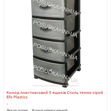
Комод пластмасовий 5 ящиків Стиль темно-сірий
Efe Plastics
..
Декор ротанг
Комод універсальний