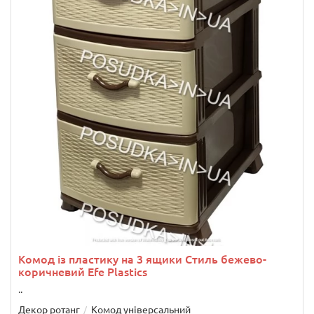
Комод із пластику на 3 ящики Стиль бежево-
коричневий Efe Plastics
..
Декор ротанг
Комод універсальний