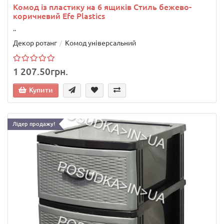
Комод із пластику на 6 ящиків Стиль бежево-
коричневий Efe Plastics
..
Декор ротанг
Комод універсальний
1 207.50грн.
Купити
Лідер продажу!