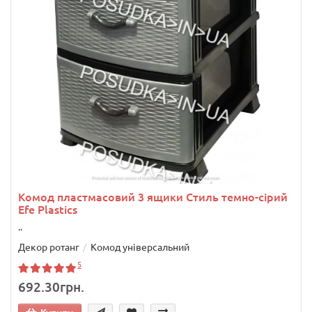
Комод пластмасовий 3 ящики Стиль темно-сірий
Efe Plastics
..
Декор ротанг
Комод універсальний
5
692.30грн.