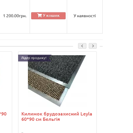
У кошик
1 200.00
грн.
У наявності
В
Лідер продажу!
Лідер продажу!
Килимок б
Dariana Gra
..
Кольори в ас
Придверний 
*
Колір покри
*90
Килимок брудозахисний Leyla
60*90 см Бельгія
320.00грн
..