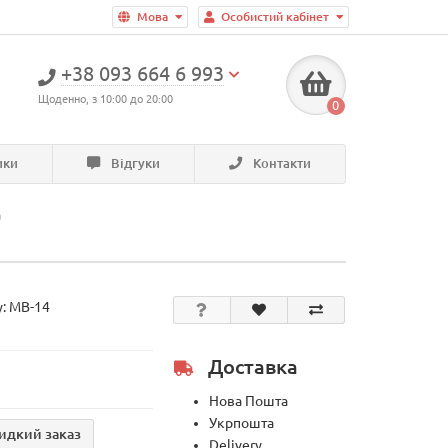
Мова
Особистий кабінет
+38 093 664 6 993
Щоденно, з 10:00 до 20:00
0
ики
Відгуки
Контакти
а
у:
MB-14
Доставка
Нова Пошта
Укрпошта
идкий заказ
Delivery