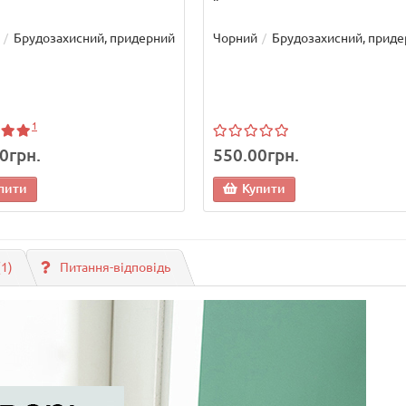
Брудозахисний, придерний
Чорний
Брудозахисний, прид
1
0грн.
550.00грн.
пити
Купити
(1)
Питання-відповідь