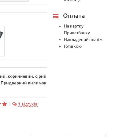
Оплата
На картку
Приватбанку
Накладений платіж
Готівкою
ий, коричневий, сірий
Придверний килимок
1 відгуків