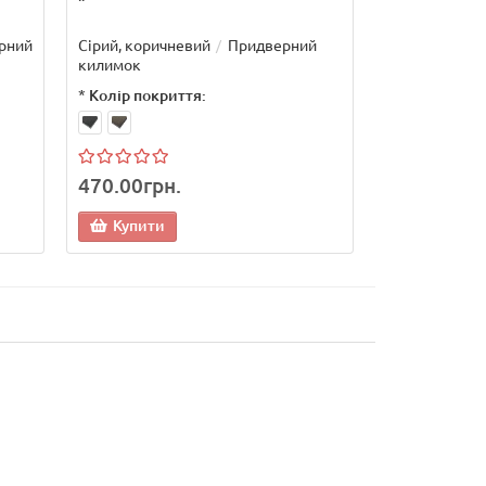
Повідомит
ерний
Сірий, коричневий
Придверний
килимок
*
Колір покриття:
470.00грн.
Купити