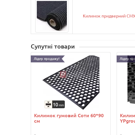
Килимок придверний СМУГ
Супутні товари
Лідер продажу!
Лідер пр
Килимок гумовий Соти 60*90
Килим
см
YPgrou
..
..