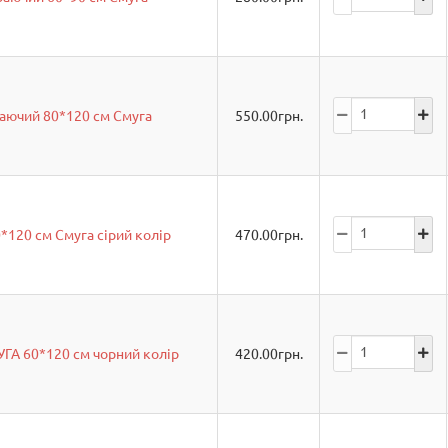
аючий 80*120 см Смуга
550.00
грн.
120 см Смуга сірий колір
470.00
грн.
ГА 60*120 см чорний колір
420.00
грн.