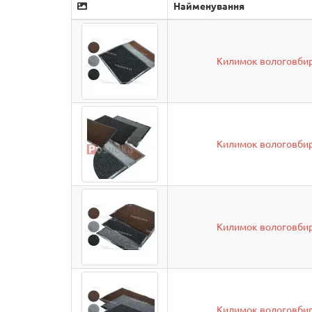
Найменування
Килимок вологовбир
Килимок вологовбир
Килимок вологовбир
Килимок вологовбир