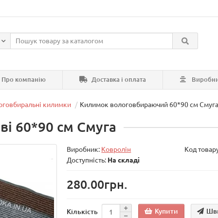
Про компанію
Доставка і оплата
Виробн
оговбиральні килимки
Килимок вологовбираючий 60*90 см Смуг
ві 60*90 см Смуга
Виробник:
Ковролін
Код товар
Доступність:
На складі
280.00грн.
Купити
Шв
Кількість