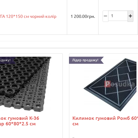
А 120*150 см чорний колір
1 200.00
грн.
одажу!
Лідер продажу!
ок гумовий К-36
Килимок гумовий Ромб 60
p 60*80*2.5 см
см
..