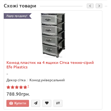
Схожі товари
Лідер продажу!
.
Комод пластик на 4 ящики Сітка темно-сірий
Efe Plastics
..
Декор сітка
Комод універсальний
1
788.90грн.
Купити