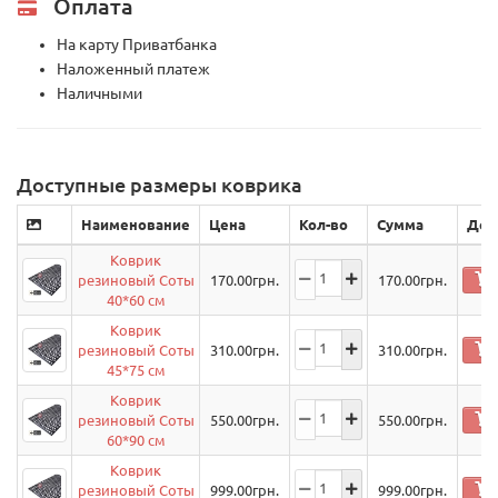
Оплата
На карту Приватбанка
Наложенный платеж
Наличными
Доступные размеры коврика
Наименование
Цена
Кол-во
Сумма
Дей
Коврик
резиновый Соты
170.00
грн.
170.00
грн.
40*60 см
Коврик
резиновый Соты
310.00
грн.
310.00
грн.
45*75 см
Коврик
резиновый Соты
550.00
грн.
550.00
грн.
60*90 см
Коврик
резиновый Соты
999.00
грн.
999.00
грн.