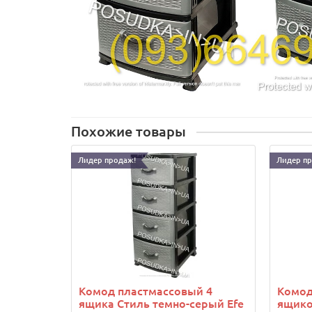
Похожие товары
Лидер продаж!
Лидер п
Комод пластмассовый 4
Комод
ящика Стиль темно-серый Efe
ящико