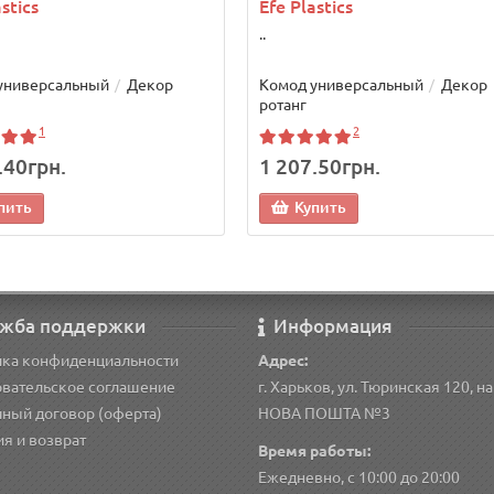
stics
Efe Plastics
..
универсальный
Декор
Комод универсальный
Декор
ротанг
1
2
.40грн.
1 207.50грн.
пить
Купить
жба поддержки
Информация
ика конфиденциальности
Адрес:
вательское соглашение
г. Харьков, ул. Тюринская 120, н
ный договор (оферта)
НОВА ПОШТА №3
ия и возврат
Время работы:
Ежедневно, с 10:00 до 20:00