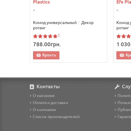
Plastics
Efe Pla
..
..
Комод универсальный
Декор
Комод 
ротанг
ротанг
1
788.00грн.
1 030
Купить
Ку
Контакты
Слу
О магазине
Полит
Оплата и доставка
Пользо
О компании
Публич
Список производителей
Гарант