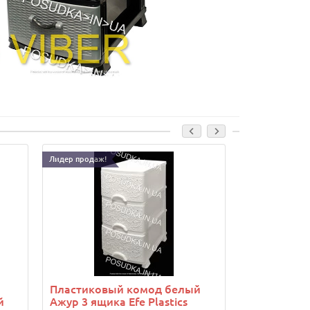
Лидер продаж!
Лидер продаж!
Пластиков
Ажур 4 ящик
..
Комод униве
1 380.00г
Пластиковый комод белый
й
Ажур 3 ящика Efe Plastics