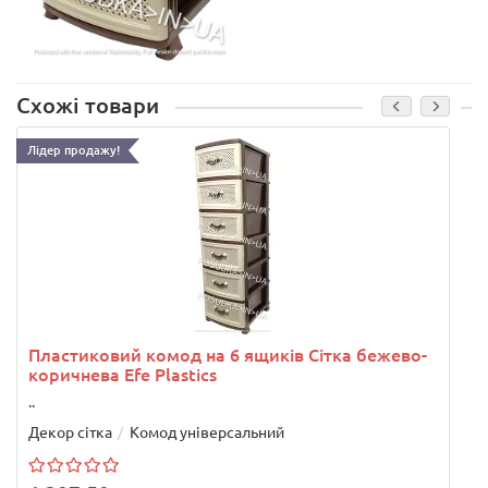
Схожі товари
Лідер продажу!
Пластиковий комод на 6 ящиків Сітка бежево-
коричнева Efe Plastics
..
.
Декор сітка
Комод універсальний